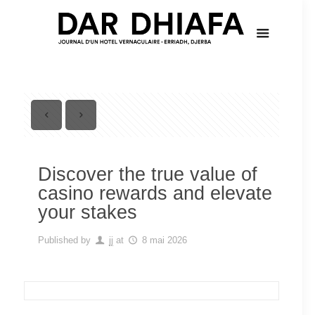
Discover the true value of
casino rewards and elevate
your stakes
Published by
jj
at
8 mai 2026