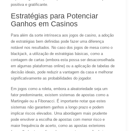
positiva e gratificante.
Estratégias para Potenciar
Ganhos em Casinos
Para além da sorte intrínseca aos jogos de casino, a adoção
de estratégias bem definidas pode fazer uma diferença
notável nos resultados. No caso dos jogos de mesa como o
blackjack, a utilização de estratégias básicas, como a
contagem de cartas (embora esta possa ser desaconselhada
em algumas plataformas online) ou a aplicação de tabelas de
decisão ideais, pode reduzir a vantagem da casa e melhorar
significativamente as probabilidades do jogador.
Em jogos como a roleta, embora a aleatoriedade seja um
fator predominante, existem sistemas de apostas como a
Martingale ou a Fibonacci. É importante notar que estes
sistemas não garantem ganhos a longo prazo e podem
implicar riscos elevados. Uma abordagem mais prudente
pode envolver a escolha de apostas com menor risco e
maior frequência de acerto, como as apostas exteriores