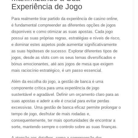
Experiência de Jogo
Para realmente tirar partido da experiência de casino online,
é fundamental compreender as diferentes opções de jogos
disponíveis e como otimizar as suas apostas. Cada jogo
possui as suas próprias regras, estratégias e níveis de risco,
e dominar estes aspetos pode aumentar significativamente
as suas hipóteses de sucesso. Explorar diferentes tipos de
jogos, desde as slots com os seus temas diversificados e
bónus emocionantes, até aos jogos de mesa que exigem
mais raciocínio estratégico, é um passo essencial.
Além da escolha do jogo, a gestão de banca é uma
componente crítica para uma experiência de jogo
sustentável e agradável. Definir um orçamento claro para as
suas apostas e aderir a ele é crucial para evitar perdas
excessivas. Uma gestão de banca eficaz permite prolongar o
tempo de jogo, desfrutar de mais rodadas e,
consequentemente, ter mais oportunidades de encontrar a
sorte, mantendo sempre o controlo sobre as suas finanças.
A atenção aos detalhes, como a compreensão das