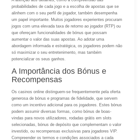
probabilidades de cada jogo e a escolha de apostas que se
alinhem com o seu perfil de jogador, também desempenha
um papel importante. Muitos jogadores experientes procuram
jogos com uma elevada taxa de retorno ao jogador (RTP) ou
que ofereçam funcionalidades de bónus que possam
aumentar o valor das suas apostas. Ao adotar uma
abordagem informada e estratégica, os jogadores podem não
só maximizar o seu entretenimento, mas também
potencializar os seus ganhos.
A Importância dos Bónus e
Recompensas
Os casinos online distinguem-se frequentemente pela oferta
generosa de bónus e programas de fidelidade, que servem
como um incentivo adicional para os jogadores. Estes bónus
podem assumir diversas formas, como bónus de boas-
vindas para novos utilizadores, rodadas grátis em slots
selecionadas, bónus de depósito que complementam o valor
investido, ou recompensas exclusivas para jogadores VIP.
Compreender os termos e condições associados a cada