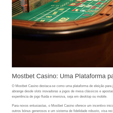
Mostbet Casino: Uma Plataforma p
O Mostbet Casino destaca-se como uma plataforma de eleição para jo
abrange desde slots inovadoras a jogos de mesa clássicos e apostas
experiência de jogo fluida e imersiva, seja em desktop ou mobile.
Para novos entusiastas, o Mostbet Casino oferece um incentivo inici
outros bónus generosos e um sistema de fidelidade robusto, visa re