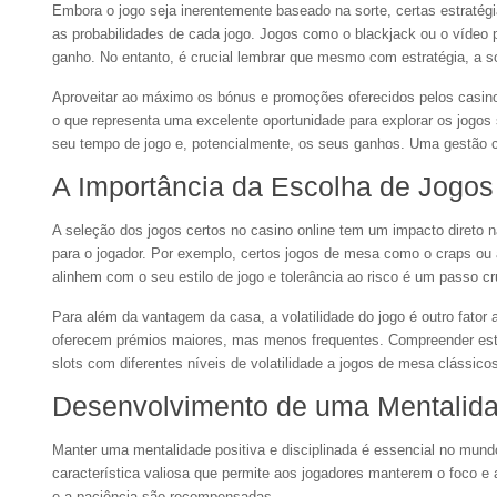
Embora o jogo seja inerentemente baseado na sorte, certas estraté
as probabilidades de cada jogo. Jogos como o blackjack ou o vídeo
ganho. No entanto, é crucial lembrar que mesmo com estratégia, a s
Aproveitar ao máximo os bónus e promoções oferecidos pelos casinos
o que representa uma excelente oportunidade para explorar os jogos 
seu tempo de jogo e, potencialmente, os seus ganhos. Uma gestão cu
A Importância da Escolha de Jogos
A seleção dos jogos certos no casino online tem um impacto direto
para o jogador. Por exemplo, certos jogos de mesa como o craps ou 
alinhem com o seu estilo de jogo e tolerância ao risco é um passo cr
Para além da vantagem da casa, a volatilidade do jogo é outro fator
oferecem prémios maiores, mas menos frequentes. Compreender esta 
slots com diferentes níveis de volatilidade a jogos de mesa clássic
Desenvolvimento de uma Mentalid
Manter uma mentalidade positiva e disciplinada é essencial no mundo
característica valiosa que permite aos jogadores manterem o foco
e a paciência são recompensadas.