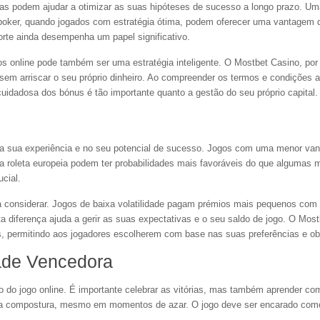
gias podem ajudar a otimizar as suas hipóteses de sucesso a longo prazo. 
 poker, quando jogados com estratégia ótima, podem oferecer uma vantagem
orte ainda desempenha um papel significativo.
 online pode também ser uma estratégia inteligente. O Mostbet Casino, por 
sem arriscar o seu próprio dinheiro. Ao compreender os termos e condições a
idadosa dos bónus é tão importante quanto a gestão do seu próprio capital.
 na sua experiência e no seu potencial de sucesso. Jogos com uma menor v
a roleta europeia podem ter probabilidades mais favoráveis do que algumas m
ucial.
 a considerar. Jogos de baixa volatilidade pagam prémios mais pequenos com m
diferença ajuda a gerir as suas expectativas e o seu saldo de jogo. O Mos
os, permitindo aos jogadores escolherem com base nas suas preferências e ob
ade Vencedora
 do jogo online. É importante celebrar as vitórias, mas também aprender com
 e a compostura, mesmo em momentos de azar. O jogo deve ser encarado com