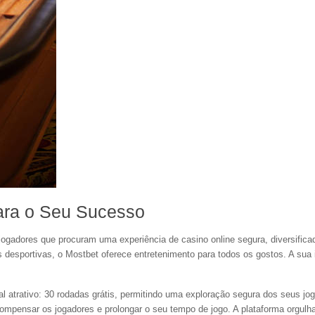
ara o Seu Sucesso
gadores que procuram uma experiência de casino online segura, diversifica
 desportivas, o Mostbet oferece entretenimento para todos os gostos. A sua 
al atrativo: 30 rodadas grátis, permitindo uma exploração segura dos seus jo
compensar os jogadores e prolongar o seu tempo de jogo. A plataforma orgul