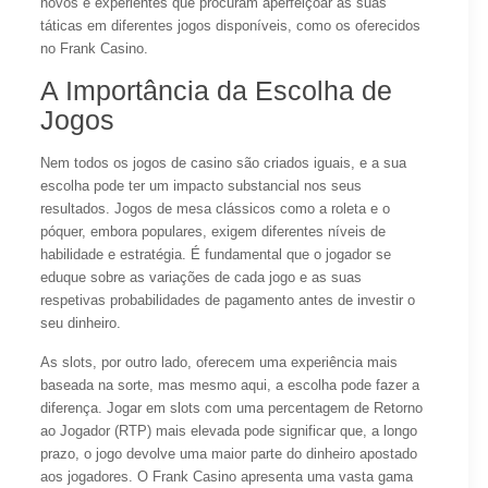
novos e experientes que procuram aperfeiçoar as suas
táticas em diferentes jogos disponíveis, como os oferecidos
no Frank Casino.
A Importância da Escolha de
Jogos
Nem todos os jogos de casino são criados iguais, e a sua
escolha pode ter um impacto substancial nos seus
resultados. Jogos de mesa clássicos como a roleta e o
póquer, embora populares, exigem diferentes níveis de
habilidade e estratégia. É fundamental que o jogador se
eduque sobre as variações de cada jogo e as suas
respetivas probabilidades de pagamento antes de investir o
seu dinheiro.
As slots, por outro lado, oferecem uma experiência mais
baseada na sorte, mas mesmo aqui, a escolha pode fazer a
diferença. Jogar em slots com uma percentagem de Retorno
ao Jogador (RTP) mais elevada pode significar que, a longo
prazo, o jogo devolve uma maior parte do dinheiro apostado
aos jogadores. O Frank Casino apresenta uma vasta gama