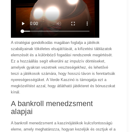
A stratégiai gondolkodás magában foglalja a játékok
szabályainak tökéletes elsajátítását, a kifizetési táblázatok
elemzését és a különböző fogadási rendszerek megértését.
Ez a hozzáállás segít elkerülni az impulzív döntéseket,
amelyek gyakran vezetnek veszteségekhez, és lehetővé
teszi a játékosok számára, hogy hosszú távon is fenntartsák
nyereségességüket. A Verde Kaszinó is támogatja ezt a
megközelítést azzal, hogy átlátható játékteret és bónuszokat
kínál.
A bankroll menedzsment
alapjai
A bankroll menedzsment a kaszinójátékok kulcsfontosságú
eleme, amely meghatározza, hogyan kezeljük és osztjuk el a