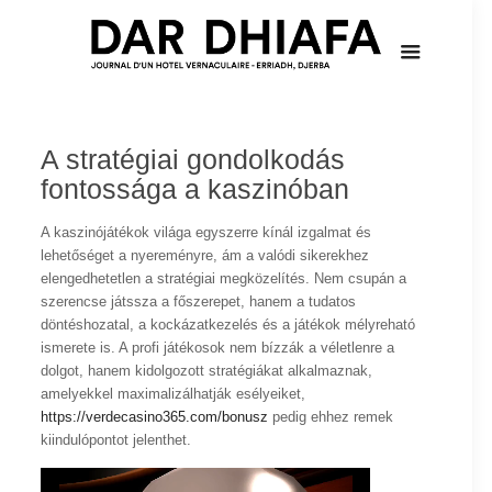
A stratégiai gondolkodás
fontossága a kaszinóban
A kaszinójátékok világa egyszerre kínál izgalmat és
lehetőséget a nyereményre, ám a valódi sikerekhez
elengedhetetlen a stratégiai megközelítés. Nem csupán a
szerencse játssza a főszerepet, hanem a tudatos
döntéshozatal, a kockázatkezelés és a játékok mélyreható
ismerete is. A profi játékosok nem bízzák a véletlenre a
dolgot, hanem kidolgozott stratégiákat alkalmaznak,
amelyekkel maximalizálhatják esélyeiket,
https://verdecasino365.com/bonusz
pedig ehhez remek
kiindulópontot jelenthet.