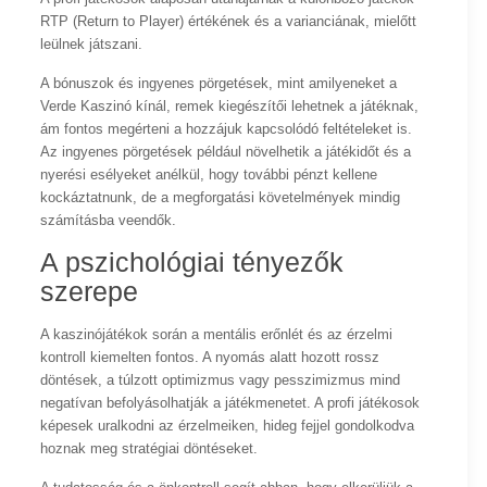
RTP (Return to Player) értékének és a varianciának, mielőtt
leülnek játszani.
A bónuszok és ingyenes pörgetések, mint amilyeneket a
Verde Kaszinó kínál, remek kiegészítői lehetnek a játéknak,
ám fontos megérteni a hozzájuk kapcsolódó feltételeket is.
Az ingyenes pörgetések például növelhetik a játékidőt és a
nyerési esélyeket anélkül, hogy további pénzt kellene
kockáztatnunk, de a megforgatási követelmények mindig
számításba veendők.
A pszichológiai tényezők
szerepe
A kaszinójátékok során a mentális erőnlét és az érzelmi
kontroll kiemelten fontos. A nyomás alatt hozott rossz
döntések, a túlzott optimizmus vagy pesszimizmus mind
negatívan befolyásolhatják a játékmenetet. A profi játékosok
képesek uralkodni az érzelmeiken, hideg fejjel gondolkodva
hoznak meg stratégiai döntéseket.