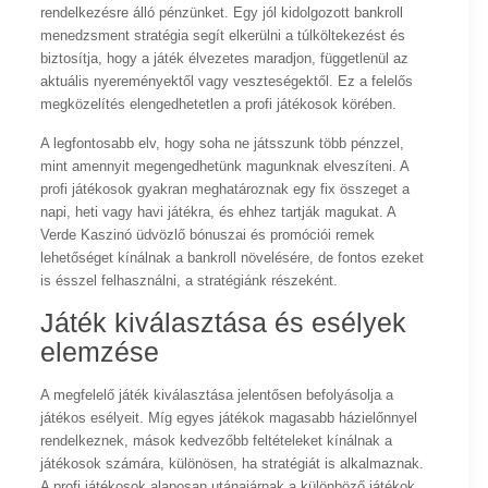
rendelkezésre álló pénzünket. Egy jól kidolgozott bankroll
menedzsment stratégia segít elkerülni a túlköltekezést és
biztosítja, hogy a játék élvezetes maradjon, függetlenül az
aktuális nyereményektől vagy veszteségektől. Ez a felelős
megközelítés elengedhetetlen a profi játékosok körében.
A legfontosabb elv, hogy soha ne játsszunk több pénzzel,
mint amennyit megengedhetünk magunknak elveszíteni. A
profi játékosok gyakran meghatároznak egy fix összeget a
napi, heti vagy havi játékra, és ehhez tartják magukat. A
Verde Kaszinó üdvözlő bónuszai és promóciói remek
lehetőséget kínálnak a bankroll növelésére, de fontos ezeket
is ésszel felhasználni, a stratégiánk részeként.
Játék kiválasztása és esélyek
elemzése
A megfelelő játék kiválasztása jelentősen befolyásolja a
játékos esélyeit. Míg egyes játékok magasabb házielőnnyel
rendelkeznek, mások kedvezőbb feltételeket kínálnak a
játékosok számára, különösen, ha stratégiát is alkalmaznak.
A profi játékosok alaposan utánajárnak a különböző játékok