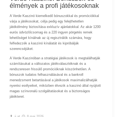
élmények a profi játékosoknak
A Verde Kaszinó kiemelkedő bónuszokkal és promóciókkal
várja a játékosokat, célja pedig egy felejthetetlen
játékélmény biztosítása exkluzív ajánlatokkal. Az akár 1200
eurós üdvözlőcsomag és a 220 ingyen pörgetés remek
lehetőséget kínálnak az új regisztrálók számára, hogy
felfedezzék a kaszinó kínálatát és kipróbálják
szerencséjüket.
A Verde Kaszinóban a stratégiai játékosok is megtalálhatják
számításukat a változatos játékválasztéknak és a
rendszeresen frissülő promócióknak köszönhetően. A
bónuszok tudatos felhasználásával és a bankroll
menedzsment betartásával a játékosok maximalizálhatják
nyerési esélyeiket, miközben élvezik a kaszinó által nyújtott
magas színvonalú szolgáltatásokat és a biztonságos
játékteret.
jj
at
8 mai 2026