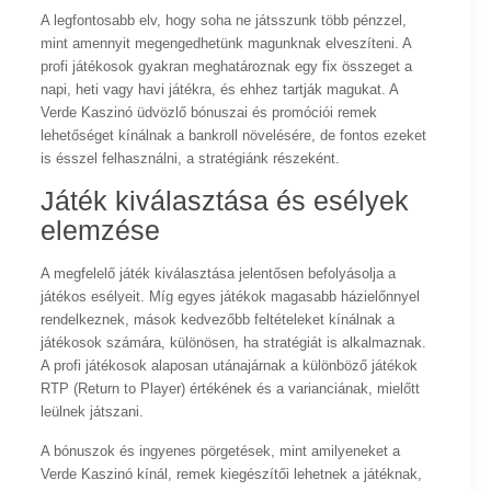
A legfontosabb elv, hogy soha ne játsszunk több pénzzel,
mint amennyit megengedhetünk magunknak elveszíteni. A
profi játékosok gyakran meghatároznak egy fix összeget a
napi, heti vagy havi játékra, és ehhez tartják magukat. A
Verde Kaszinó üdvözlő bónuszai és promóciói remek
lehetőséget kínálnak a bankroll növelésére, de fontos ezeket
is ésszel felhasználni, a stratégiánk részeként.
Játék kiválasztása és esélyek
elemzése
A megfelelő játék kiválasztása jelentősen befolyásolja a
játékos esélyeit. Míg egyes játékok magasabb házielőnnyel
rendelkeznek, mások kedvezőbb feltételeket kínálnak a
játékosok számára, különösen, ha stratégiát is alkalmaznak.
A profi játékosok alaposan utánajárnak a különböző játékok
RTP (Return to Player) értékének és a varianciának, mielőtt
leülnek játszani.
A bónuszok és ingyenes pörgetések, mint amilyeneket a
Verde Kaszinó kínál, remek kiegészítői lehetnek a játéknak,