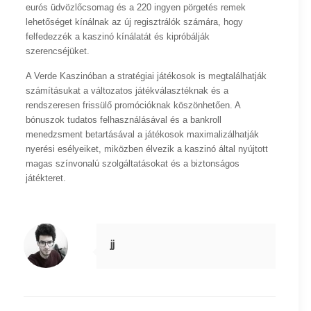
eurós üdvözlőcsomag és a 220 ingyen pörgetés remek
lehetőséget kínálnak az új regisztrálók számára, hogy
felfedezzék a kaszinó kínálatát és kipróbálják
szerencséjüket.
A Verde Kaszinóban a stratégiai játékosok is megtalálhatják
számításukat a változatos játékválasztéknak és a
rendszeresen frissülő promócióknak köszönhetően. A
bónuszok tudatos felhasználásával és a bankroll
menedzsment betartásával a játékosok maximalizálhatják
nyerési esélyeiket, miközben élvezik a kaszinó által nyújtott
magas színvonalú szolgáltatásokat és a biztonságos
játékteret.
jj