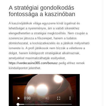
A stratégiai gondolkodás
fontossága a kaszinóban
A kaszinójátékok világa egyszerre kínál izgalmat és
lehetőséget a nyereményre, ám a valódi sikerekhez
elengedhetetlen a stratégiai megközelítés. Nem csupán a
szerencse játssza a főszerepet, hanem a tudatos
döntéshozatal, a kockázatkezelés és a játékok mélyreható
ismerete is. A profi játékosok nem bízzák a véletlenre a
dolgot, hanem kidolgozott stratégiákat alkalmaznak,
amelyekkel maximalizálhatják esélyeiket,
https://verdecasino365.com/bonusz
pedig ehhez remek
kiindulópontot jelenthet.