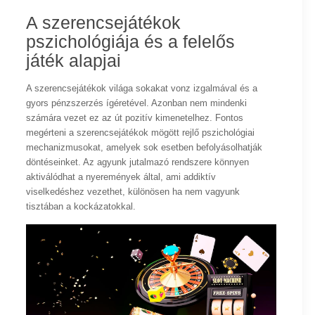
A szerencsejátékok
pszichológiája és a felelős
játék alapjai
A szerencsejátékok világa sokakat vonz izgalmával és a
gyors pénzszerzés ígéretével. Azonban nem mindenki
számára vezet ez az út pozitív kimenetelhez. Fontos
megérteni a szerencsejátékok mögött rejlő pszichológiai
mechanizmusokat, amelyek sok esetben befolyásolhatják
döntéseinket. Az agyunk jutalmazó rendszere könnyen
aktiválódhat a nyeremények által, ami addiktív
viselkedéshez vezethet, különösen ha nem vagyunk
tisztában a kockázatokkal.