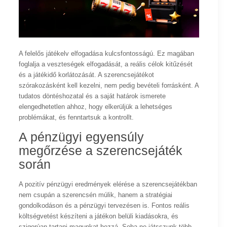
A felelős játékelv elfogadása kulcsfontosságú. Ez magában
foglalja a veszteségek elfogadását, a reális célok kitűzését
és a játékidő korlátozását. A szerencsejátékot
szórakozásként kell kezelni, nem pedig bevételi forrásként. A
tudatos döntéshozatal és a saját határok ismerete
elengedhetetlen ahhoz, hogy elkerüljük a lehetséges
problémákat, és fenntartsuk a kontrollt.
A pénzügyi egyensúly
megőrzése a szerencsejáték
során
A pozitív pénzügyi eredmények elérése a szerencsejátékban
nem csupán a szerencsén múlik, hanem a stratégiai
gondolkodáson és a pénzügyi tervezésen is. Fontos reális
költségvetést készíteni a játékon belüli kiadásokra, és
szigorúan tartani magunkat hozzá. Soha ne játsszunk több