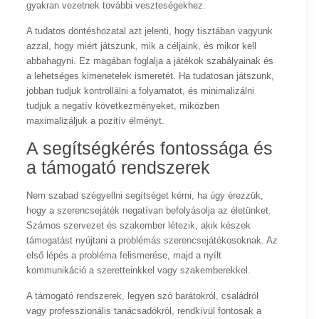
gyakran vezetnek további veszteségekhez.
A tudatos döntéshozatal azt jelenti, hogy tisztában vagyunk
azzal, hogy miért játszunk, mik a céljaink, és mikor kell
abbahagyni. Ez magában foglalja a játékok szabályainak és
a lehetséges kimenetelek ismeretét. Ha tudatosan játszunk,
jobban tudjuk kontrollálni a folyamatot, és minimalizálni
tudjuk a negatív következményeket, miközben
maximalizáljuk a pozitív élményt.
A segítségkérés fontossága és
a támogató rendszerek
Nem szabad szégyellni segítséget kérni, ha úgy érezzük,
hogy a szerencsejáték negatívan befolyásolja az életünket.
Számos szervezet és szakember létezik, akik készek
támogatást nyújtani a problémás szerencsejátékosoknak. Az
első lépés a probléma felismerése, majd a nyílt
kommunikáció a szeretteinkkel vagy szakemberekkel.
A támogató rendszerek, legyen szó barátokról, családról
vagy professzionális tanácsadókról, rendkívül fontosak a