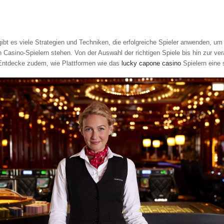
 gibt es viele Strategien und Techniken, die erfolgreiche Spieler anwenden, 
 Casino-Spielern stehen. Von der Auswahl der richtigen Spiele bis hin zur ve
Entdecke zudem, wie Plattformen wie das
lucky capone casino
Spielern eine s