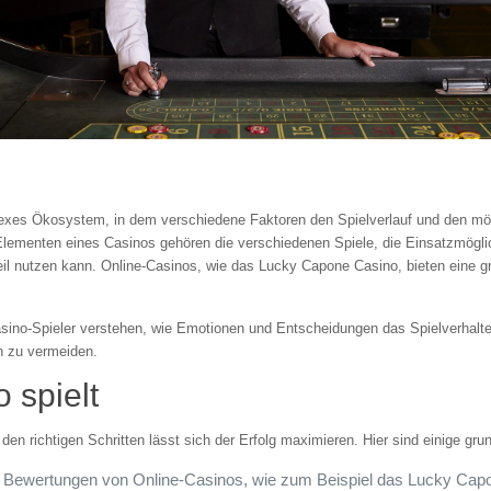
mplexes Ökosystem, in dem verschiedene Faktoren den Spielverlauf und den mög
 Elementen eines Casinos gehören die verschiedenen Spiele, die Einsatzmögl
teil nutzen kann. Online-Casinos, wie das Lucky Capone Casino, bieten eine gr
e Casino-Spieler verstehen, wie Emotionen und Entscheidungen das Spielverha
n zu vermeiden.
 spielt
den richtigen Schritten lässt sich der Erfolg maximieren. Hier sind einige gru
 Bewertungen von Online-Casinos, wie zum Beispiel das Lucky Capon