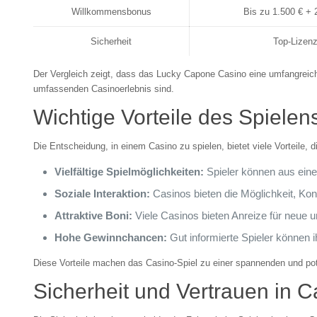
Willkommensbonus
Bis zu 1.500 € + 
Sicherheit
Top-Lizenz
Der Vergleich zeigt, dass das Lucky Capone Casino eine umfangreich
umfassenden Casinoerlebnis sind.
Wichtige Vorteile des Spielen
Die Entscheidung, in einem Casino zu spielen, bietet viele Vorteile,
Vielfältige Spielmöglichkeiten:
Spieler können aus einer
Soziale Interaktion:
Casinos bieten die Möglichkeit, Kon
Attraktive Boni:
Viele Casinos bieten Anreize für neue u
Hohe Gewinnchancen:
Gut informierte Spieler können
Diese Vorteile machen das Casino-Spiel zu einer spannenden und potenz
Sicherheit und Vertrauen in C