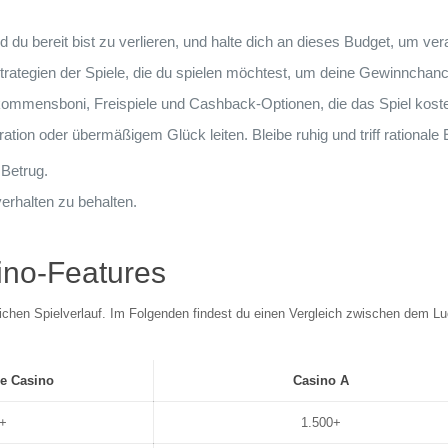
du bereit bist zu verlieren, und halte dich an dieses Budget, um ver
Strategien der Spiele, die du spielen möchtest, um deine Gewinnchan
lkommensboni, Freispiele und Cashback-Optionen, die das Spiel kos
ration oder übermäßigem Glück leiten. Bleibe ruhig und triff rational
 Betrug.
verhalten zu behalten.
sino-Features
reichen Spielverlauf. Im Folgenden findest du einen Vergleich zwischen dem 
e Casino
Casino A
0+
1.500+