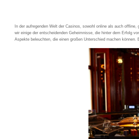
In der aufregenden Welt der Casinos, sowohl online als auch offline,
wir einige der entscheidenden Geheimnisse, die hinter dem Erfolg von
Aspekte beleuchten, die einen großen Unterschied machen können. 