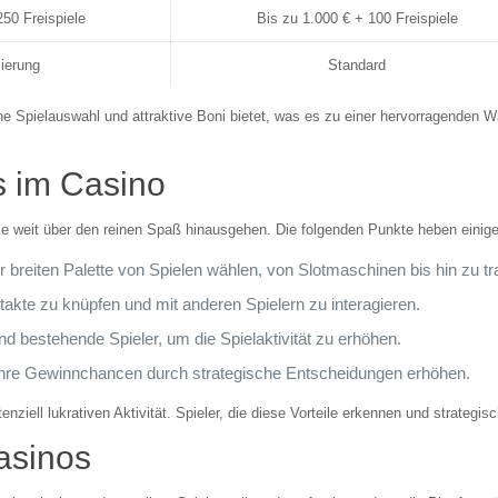
250 Freispiele
Bis zu 1.000 € + 100 Freispiele
ierung
Standard
e Spielauswahl und attraktive Boni bietet, was es zu einer hervorragenden W
s im Casino
 die weit über den reinen Spaß hinausgehen. Die folgenden Punkte heben einige
 breiten Palette von Spielen wählen, von Slotmaschinen bis hin zu tra
takte zu knüpfen und mit anderen Spielern zu interagieren.
nd bestehende Spieler, um die Spielaktivität zu erhöhen.
 ihre Gewinnchancen durch strategische Entscheidungen erhöhen.
iell lukrativen Aktivität. Spieler, die diese Vorteile erkennen und strategis
asinos