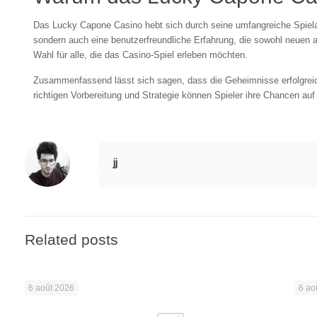
Das Lucky Capone Casino hebt sich durch seine umfangreiche Spielaus
sondern auch eine benutzerfreundliche Erfahrung, die sowohl neuen
Wahl für alle, die das Casino-Spiel erleben möchten.
Zusammenfassend lässt sich sagen, dass die Geheimnisse erfolgreiche
richtigen Vorbereitung und Strategie können Spieler ihre Chancen auf
jj
Related posts
6 août 2026
6 ao