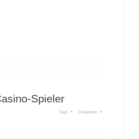
Casino-Spieler
Tags
Categories