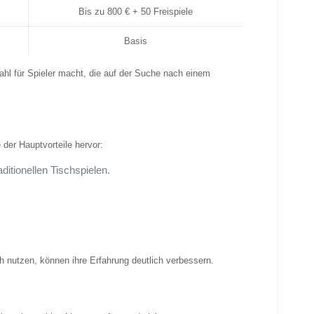
Bis zu 800 € + 50 Freispiele
Basis
ahl für Spieler macht, die auf der Suche nach einem
 der Hauptvorteile hervor:
ditionellen Tischspielen.
ch nutzen, können ihre Erfahrung deutlich verbessern.