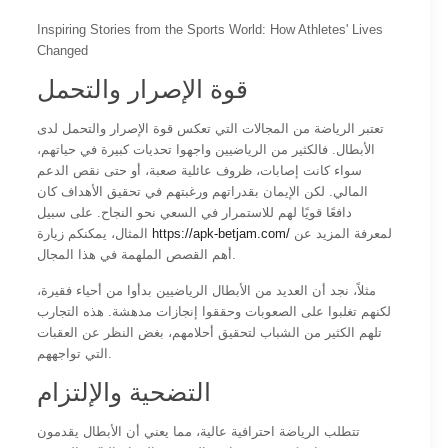
Inspiring Stories from the Sports World: How Athletes' Lives
Changed
قوة الإصرار والتحمل
تعتبر الرياضة من المجالات التي تعكس قوة الإصرار والتحمل لدى
الأبطال. فالكثير من الرياضيين واجهوا تحديات كبيرة في حياتهم،
سواء كانت إصابات، ظروف عائلية صعبة، أو حتى نقص الدعم
المالي. لكن الإيمان بقدراتهم ورغبتهم في تحقيق الأهداف كان
دافعًا قويًا لهم للاستمرار في السعي نحو النجاح. على سبيل
لمعرفة المزيد عن
https://apk-betjam.com/
المثال، يمكنكم زيارة
أهم القصص الملهمة في هذا المجال.
مثلاً، نجد أن العديد من الأبطال الرياضيين بدأوا من أحياء فقيرة،
لكنهم تغلبوا على الصعوبات وحققوا إنجازات مدهشة. هذه التجارب
تلهم الكثير من الشباب لتحقيق أحلامهم، بغض النظر عن العقبات
التي تواجههم.
التضحية والإلتزام
تتطلب الرياضة احترافية عالية، مما يعني أن الأبطال يقدمون