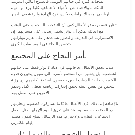
تضحيات كبيرة في حياتهم اليومية. فالصباح الباكر، التدريب
المكثف، والابتعاد عن الأجواء الاجتماعية كلها جزء من حياة
الرياضي. هذه الالتزامات تعكس قوة الإرادة والرغبة في التميز.
تظهر قصص بعض الأبطال كيف أن التضحية بالراحة أو حتى الوقت
مع العائلة يمكن أن يؤثر بشكل إيجابي على مسيرتهم. إن
الاستمرارية في التدريب والتطور يساعدهم على تعزيز مهاراتهم
وتحقيق النجاح في المسابقات الكبرى.
تأثير النجاح على المجتمع
عندما يحقق الأبطال نجاحاتهم، فإن ذلك لا يؤثر فقط على حياتهم
الشخصية، بل يتجاوز إلى المجتمع بأسره. الرياضيون يعتبرون قدوة
للكثيرين، خاصة الشباب الذين يطمحون لتحقيق أحلامهم. إن رؤية
شخص من نفس البيئة يحقق إنجازات رياضية تعطي الأمل وتحفز
الآخرين على العمل بجد.
بالإضافة إلى ذلك، فإن الأبطال غالبًا ما يشاركون قصصهم وتجاربهم
مع المجتمعات، مما يساعد على تعزيز القيم الإيجابية مثل العمل
الجماعي، التعاون، والاحترام. هذه الرسائل تصلح لتكون مصدر
إلهام للكثيرين.
التحول الشخصي والنمو الذاتي