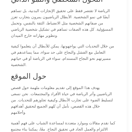
الرياضة لا تقتصر فقط على تحقيق الإنجازات البدنية، بل تساهم
أيضًا في نمو الشخصية. الأبطال الرياضيون يمرون بتجارب تعزز
من صفاتهم الشخصية مثل الانضباط، الثقة بالنفس، وتحمل
المسؤولية. كل هذه الصفات تساهم في تشكيل شخصية الرياضي
وتطوير مهاراته خارج الميدان.
من خلال التحديات التي يواجهونها، يمكن للأبطال أن يتعلموا كيفية
التعامل مع الفشل والنجاح على حد سواء، مما يساعدهم في
مسيرتهم نحو النجاح المستدام، سواء في الرياضة أو في حياتهم
الشخصية.
حول الموقع
يهدف هذا الموقع إلى تقديم معلومات ملهمة حول قصص
الرياضيين وأثر الرياضة في حياة الأفراد والمجتمعات. نحن نسعى
لتسليط الضوء على تجارب الأبطال وكيفية تجاوزهم للتحديات. من
خلال هذه القصص، نأمل أن نُلهم الجميع لتحقيق أهدافهم
وأحلامهم.
كما نقدم مقالات وموارد متعددة لمساعدة الشباب على فهم أهمية
الالتزام والعمل الجاد في تحقيق النجاح. معًا، يمكننا بناء مجتمع