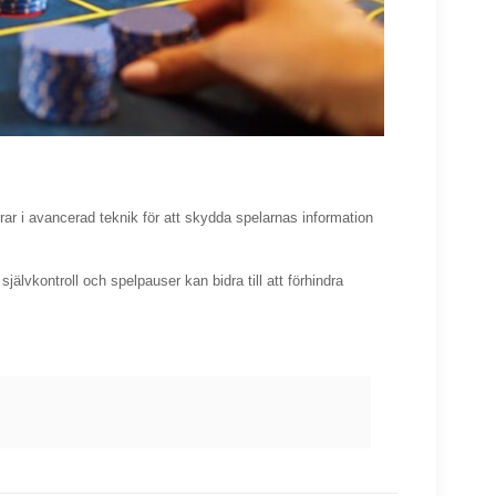
rar i avancerad teknik för att skydda spelarnas information
älvkontroll och spelpauser kan bidra till att förhindra