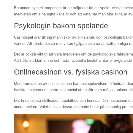
En annan nyckelkomponent är att välja rätt tid att spela. Vissa spelar
medveten om sina egna känslor och att veta när man ska sluta är av
Psykologin bakom spelande
Casinospel drar till sig människor av olika skäl, och psykologin bak
vänner. Att förstå dessa motiv kan hjälpa spelarna att sätta rimliga mål
Det är också viktigt att vara medveten om de psykologiska faktorerna 
Att hålla ett klart sinne och fatta rationella beslut är därför avgöran
Onlinecasinon vs. fysiska casinon
Med framväxten av onlinecasinon har spelupplevelsen förändrats dramat
fysiska casinon en charm och social atmosfär som många saknar när 
Det finns också skillnader i spelutbud och bonusar. Onlinecasinon er
andra spelare. Valet mellan dessa alternativ beror på personlig prefer