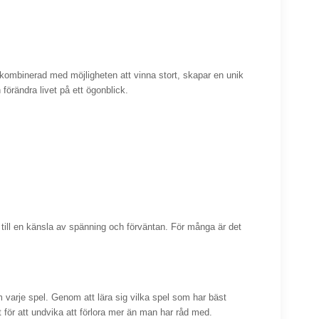
 kombinerad med möjligheten att vinna stort, skapar en unik
 förändra livet på ett ögonblick.
 till en känsla av spänning och förväntan. För många är det
m varje spel. Genom att lära sig vilka spel som har bäst
t för att undvika att förlora mer än man har råd med.