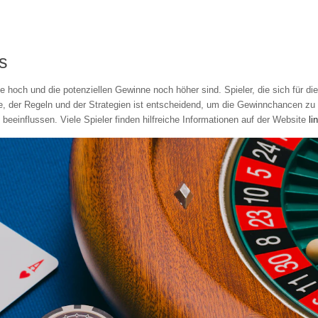
s
e hoch und die potenziellen Gewinne noch höher sind. Spieler, die sich für d
e, der Regeln und der Strategien ist entscheidend, um die Gewinnchancen zu 
eeinflussen. Viele Spieler finden hilfreiche Informationen auf der Website
li