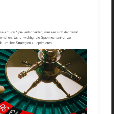
iese Art von Spiel entscheiden, müssen sich der damit
erhöhen. Es ist wichtig, die Spielmechaniken zu
nk
, um ihre Strategien zu optimieren.