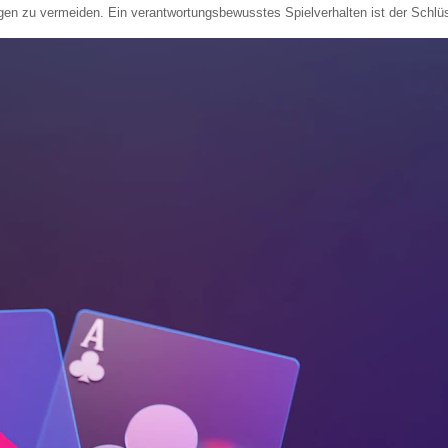
gen zu vermeiden. Ein verantwortungsbewusstes Spielverhalten ist der Schlüs