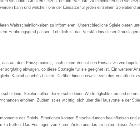
llten sich klare Grenzen setzen, um ihre Verluste zu minimieren und sicherzust
t werden kann und welche Höhe der Einsätze für jeden einzelnen Spielabend a
 deren Wahrscheinlichkeiten zu informieren. Unterschiedliche Spiele bieten un
hrem Erfahrungsgrad passen. Letztlich ist das Verständnis dieser Grundlagen d
, das auf dem Prinzip basiert, nach einem Verlust den Einsatz zu verdoppeln.
er sorgfältig abwägen, ob diese Strategie für sie geeignet ist. Ein weiterer A
che Kapital geschützt bleibt. Darüber hinaus erweist sich das Verständnis v
ntscheidend. Spieler sollten die verschiedenen Wettmöglichkeiten und deren 
nchancen erhöhen. Zudem ist es wichtig, sich über die Hausvorteile der Spiel
Komponente des Spiels. Emotionen können Entscheidungen beeinflussen und zu i
n zu treffen. Das Festlegen von klaren Zielen und das Einhalten dieser Ziele k