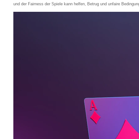
und der Fairness der Spiele kann helfen, Betrug und unfaire Bedingun