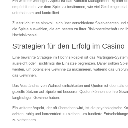
Ein weiterer wichtiger Aspekt ist das Bankroll-Management. Spieler so
empfiehlt sich, vor dem Spiel zu bestimmen, wie viel Geld eingesetz
unterhaltsam und kontrolliert.
Zusätzlich ist es sinnvoll, sich über verschiedene Spielvarianten und
die Spiele auswählen, die am besten zu ihrer Risikobereitschaft und i
Hochrisikospiel.
Strategien für den Erfolg im Casino
Eine bewährte Strategie im Hochrisikospiel ist das Martingale-System
ausreicht oder Tischlimits die Einsätze begrenzen. Daher sollten Spiel
werden, um potenzielle Gewinne zu maximieren, während das ursprüngli
das Gewinnen.
Das Verständnis von Wahrscheinlichkeiten und Quoten ist ebenfalls e
gezielte Setzen auf Spiele mit besseren Quoten können sie ihre Gewin
langfristigen Gewinne haben.
Ein weiterer Aspekt, der oft übersehen wird, ist die psychologische 
achten, ruhig und konzentriert zu bleiben, um fundierte Entscheidunge
zu verbessern.