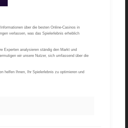
 Informationen über die besten Online-Casinos in
ngen verlassen, was das Spielerlebnis erheblich
re Experten analysieren ständig den Markt und
 ermutigen wir unsere Nutzer, sich umfassend über die
 helfen Ihnen, Ihr Spielerlebnis zu optimieren und