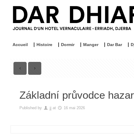
Accueil
Histoire
Dormir
Manger
Dar Bar
D
Základní průvodce haza
Published by
jj
at
16 mai 2026