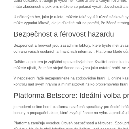
Další důležitou strategií je výběr her, které znáte a kterým rozumíte.
máte zkušenosti s pokrem, můžete se pokusit využít dovedností a st
U některých her, jako je ruleta, můžete také využít různé sázkové 
může vypadat lákavě, ale je důležité mít na paměti, že žádná strate
Bezpečnost a férovost hazardu
Bezpečnost a férovost jsou zásadními faktory, které byste měli zvážit
ochranu vašich osobních a finančních informací. Platforma klade důra
Dalším aspektem je zajištění spravedlivých her. Kvalitní online kas
můžete ujistit, že máte stejné šance na výhru jako ostatní hráči. se 
V neposlední řadě nezapomínejte na zodpovědné hraní. U online kasi
kontrolu nad svým hraním a minimalizovat riziko problémového hraní.
Platforma Betscore: Ideální volba p
je moderní online herní platforma navržená specificky pro české hráče
bonusy a propagační akce, které zvyšují šance na výhru a prodlužují 
Platforma zaručuje vysokou úroveň bezpečnosti a férovosti. Spolupr