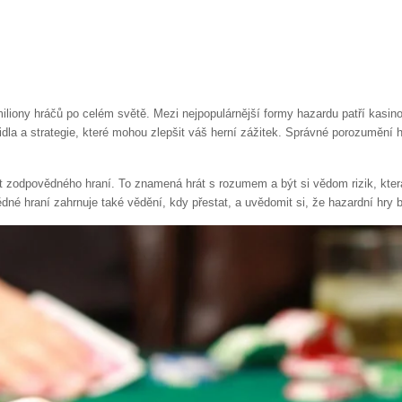
 miliony hráčů po celém světě. Mezi nejpopulárnější formy hazardu patří kasin
pravidla a strategie, které mohou zlepšit váš herní zážitek. Správné porozu
t zodpovědného hraní. To znamená hrát s rozumem a být si vědom rizik, která s
vědné hraní zahrnuje také vědění, kdy přestat, a uvědomit si, že hazardní hr