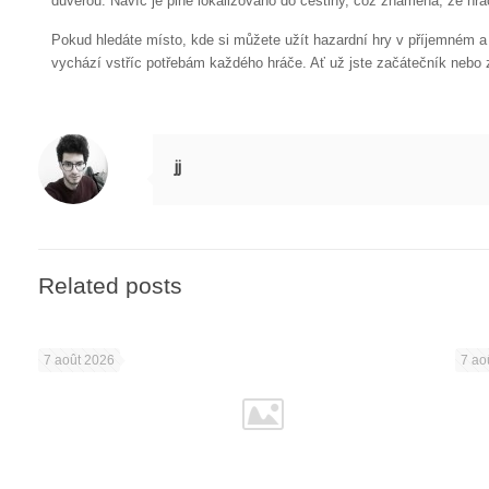
důvěrou. Navíc je plně lokalizováno do češtiny, což znamená, že hr
Pokud hledáte místo, kde si můžete užít hazardní hry v příjemném a
vychází vstříc potřebám každého hráče. Ať už jste začátečník nebo 
jj
Related posts
7 août 2026
7 ao