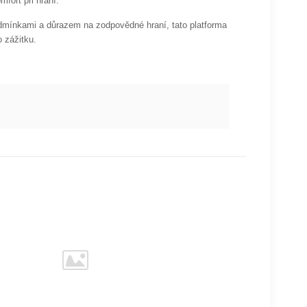
fort při hraní.
odmínkami a důrazem na zodpovědné hraní, tato platforma
 zážitku.