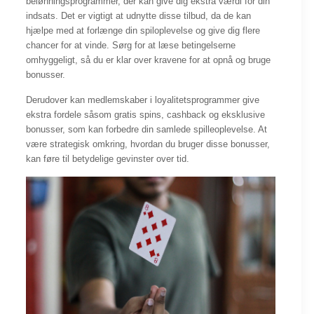
belønningsprogrammer, der kan give dig ekstra værdi for din
indsats. Det er vigtigt at udnytte disse tilbud, da de kan
hjælpe med at forlænge din spiloplevelse og give dig flere
chancer for at vinde. Sørg for at læse betingelserne
omhyggeligt, så du er klar over kravene for at opnå og bruge
bonusser.
Derudover kan medlemskaber i loyalitetsprogrammer give
ekstra fordele såsom gratis spins, cashback og eksklusive
bonusser, som kan forbedre din samlede spilleoplevelse. At
være strategisk omkring, hvordan du bruger disse bonusser,
kan føre til betydelige gevinster over tid.