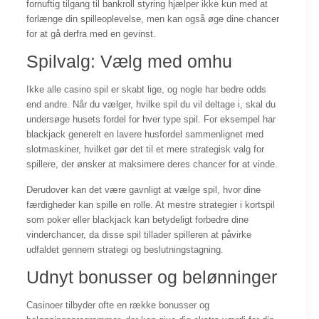
fornuftig tilgang til bankroll styring hjælper ikke kun med at
forlænge din spilleoplevelse, men kan også øge dine chancer
for at gå derfra med en gevinst.
Spilvalg: Vælg med omhu
Ikke alle casino spil er skabt lige, og nogle har bedre odds
end andre. Når du vælger, hvilke spil du vil deltage i, skal du
undersøge husets fordel for hver type spil. For eksempel har
blackjack generelt en lavere husfordel sammenlignet med
slotmaskiner, hvilket gør det til et mere strategisk valg for
spillere, der ønsker at maksimere deres chancer for at vinde.
Derudover kan det være gavnligt at vælge spil, hvor dine
færdigheder kan spille en rolle. At mestre strategier i kortspil
som poker eller blackjack kan betydeligt forbedre dine
vinderchancer, da disse spil tillader spilleren at påvirke
udfaldet gennem strategi og beslutningstagning.
Udnyt bonusser og belønninger
Casinoer tilbyder ofte en række bonusser og