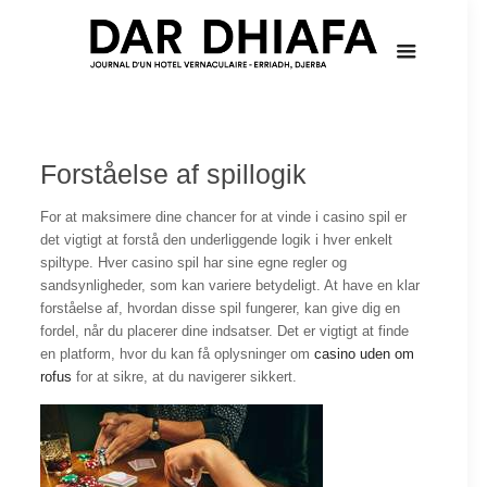
Forståelse af spillogik
For at maksimere dine chancer for at vinde i casino spil er
det vigtigt at forstå den underliggende logik i hver enkelt
spiltype. Hver casino spil har sine egne regler og
sandsynligheder, som kan variere betydeligt. At have en klar
forståelse af, hvordan disse spil fungerer, kan give dig en
fordel, når du placerer dine indsatser. Det er vigtigt at finde
en platform, hvor du kan få oplysninger om
casino uden om
rofus
for at sikre, at du navigerer sikkert.