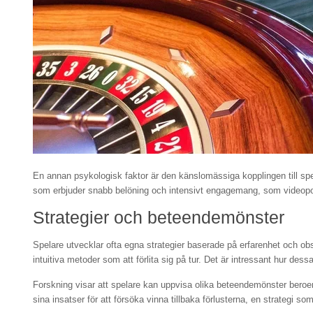
En annan psykologisk faktor är den känslomässiga kopplingen till sp
som erbjuder snabb belöning och intensivt engagemang, som videopoke
Strategier och beteendemönster
Spelare utvecklar ofta egna strategier baserade på erfarenhet och obse
intuitiva metoder som att förlita sig på tur. Det är intressant hur des
Forskning visar att spelare kan uppvisa olika beteendemönster beroen
sina insatser för att försöka vinna tillbaka förlusterna, en strategi so