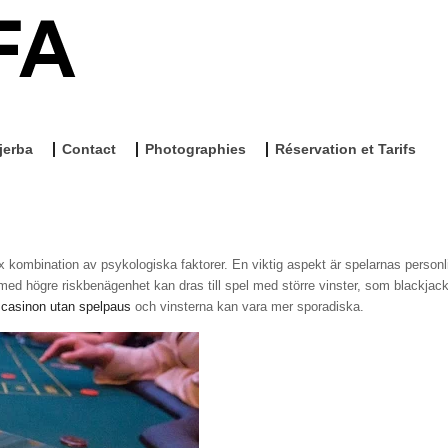
jerba
Contact
Photographies
Réservation et Tarifs
kombination av psykologiska faktorer. En viktig aspekt är spelarnas personli
ed högre riskbenägenhet kan dras till spel med större vinster, som blackjack 
 casinon utan spelpaus
och vinsterna kan vara mer sporadiska.