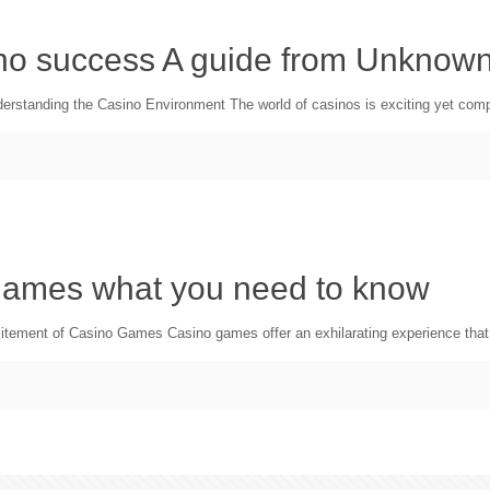
sino success A guide from Unknow
standing the Casino Environment The world of casinos is exciting yet comple
no games what you need to know
citement of Casino Games Casino games offer an exhilarating experience tha