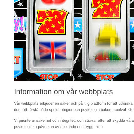
Information om vår webbplats
Vår webbplats erbjuder en säker och pålitlig plattform för att utfors
dem att förstå både spelstrategier och psykologin bakom spelval. Geno
Vi prioriterar säkerhet och integritet, och strävar efter att skydda 
psykologiska påverkan av spelande i en trygg miljö.