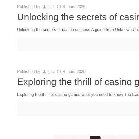
Published by
jj
at
4 mars 2026
Unlocking the secrets of ca
Unlocking the secrets of casino success A guide from Unknown Under
Published by
jj
at
4 mars 2026
Exploring the thrill of casi
Exploring the thrill of casino games what you need to know The Ex