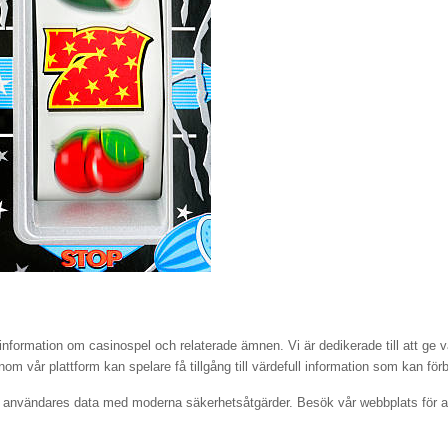
ka information om casinospel och relaterade ämnen. Vi är dedikerade till att g
m vår plattform kan spelare få tillgång till värdefull information som kan för
våra användares data med moderna säkerhetsåtgärder. Besök vår webbplats för a