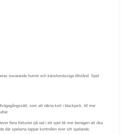
deras nuvarande humör och känslomässiga tillstånd. Spel
lvägagångssätt, som att räkna kort i blackjack, till mer
ultat.
r flera förluster på rad i ett spel bli mer benägen att öka
nde där spelarna tappar kontrollen över sitt spelande.